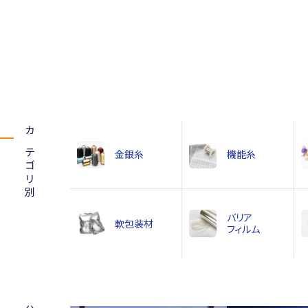
カテゴリ別
金銀糸
機能糸
バリア
軟包装材
フィルム