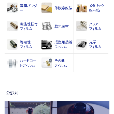
薄膜パウダ
メタリック
薄膜意匠箔
ー
転写箔
機能性
転写
バリア
軟包装材
フィルム
フィルム
導電性
成型用蒸着
光学
フィルム
フィルム
フィルム
ハードコー
その他
ト
フィルム
フィルム
分野別