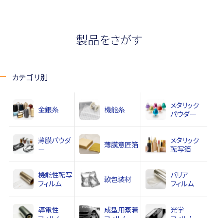
製品をさがす
カテゴリ別
メタリック
金銀糸
機能糸
パウダー
薄膜パウダ
メタリック
薄膜意匠箔
ー
転写箔
機能性
転写
バリア
軟包装材
フィルム
フィルム
導電性
成型用蒸着
光学