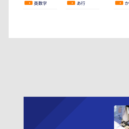
英数字
あ行
か